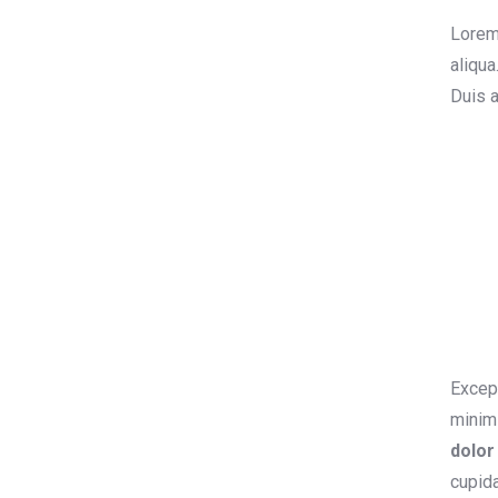
Lorem 
aliqua
Duis a
Except
minim 
dolor
cupida