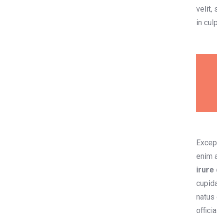
velit,
in cul
Except
enim a
irure
cupida
natus 
offici