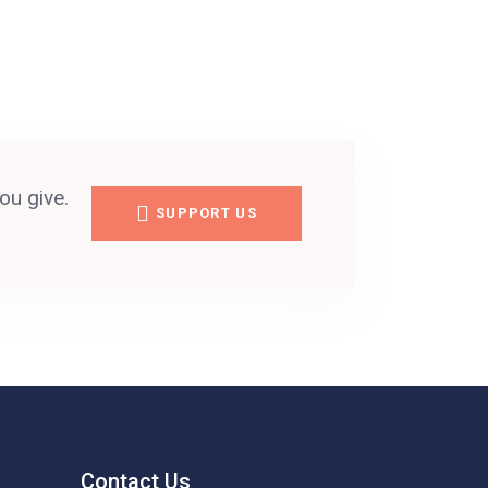
ou give.
SUPPORT US
Contact Us