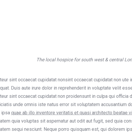
The local hospice for south west & central Lo
eur sint occaecat cupidatat nonsint occaecat cupidatat non ute 
uat. Duis aute irure dolor in reprehenderit in voluptate velit esse 
eur sint occaecat cupidatat non proidensunt in culpa qui officia 
ciatis unde omnis iste natus error sit voluptatem accusantium 
 ipsa
quae ab illo inventore veritatis et quasi architecto beatae v
atem quia voluptas sit aspernatur aut odit aut fugit, sed quia c
atem sequi nesciunt. Neque porro quisquam est, qui dolorem ipsu