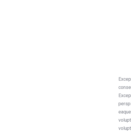
Except
conseq
Except
perspi
eaque
volupt
volupt