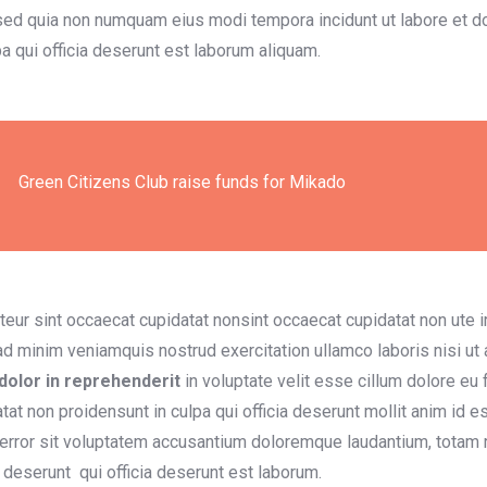
 sed quia non numquam eius modi tempora incidunt ut labore et 
pa qui officia deserunt est laborum aliquam.
Green Citizens Club raise funds for Mikado
eur sint occaecat cupidatat nonsint occaecat cupidatat non ute iru
d minim veniamquis nostrud exercitation ullamco laboris nisi u
 dolor
in reprehenderit
in voluptate velit esse cillum dolore eu f
tat non proidensunt in culpa qui officia deserunt mollit anim id 
error sit voluptatem accusantium doloremque laudantium, totam 
a deserunt qui officia deserunt est laborum.