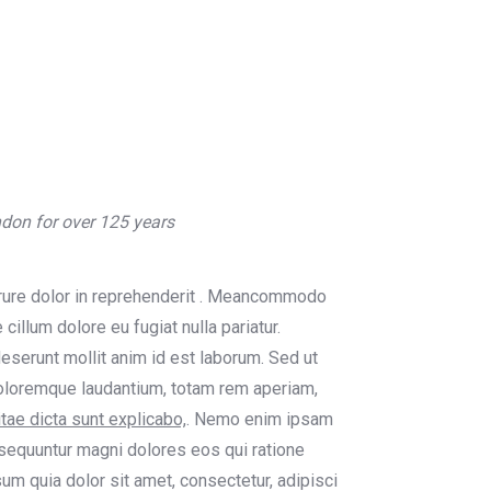
ndon for over 125 years
irure dolor in reprehenderit . Meancommodo
cillum dolore eu fugiat nulla pariatur.
deserunt mollit anim id est laborum. Sed ut
doloremque laudantium, totam rem aperiam,
itae dicta sunt explicabo,
. Nemo enim ipsam
onsequuntur magni dolores eos qui ratione
m quia dolor sit amet, consectetur, adipisci