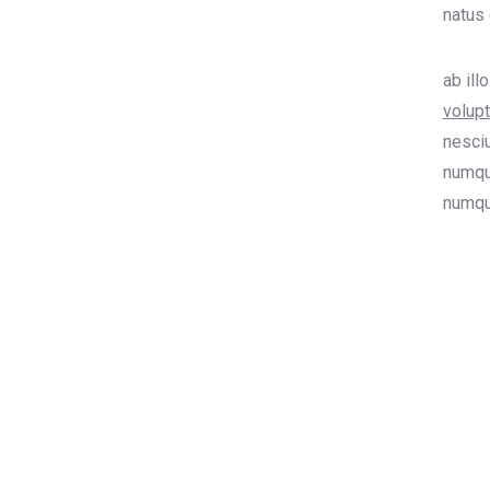
natus 
ab ill
volupt
nesciu
numqua
numqua